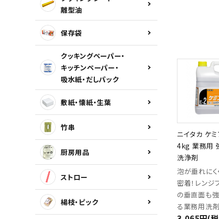
離型油
保存袋
クッキングペーパー・
キッチンペーパー・
吸水紙・だしパック
敷紙・懐紙・生葉
竹串
ニイタカ ケミ
4kg 業務用
厨房用品
洗浄剤
泡が垂れにく
ストロー
密着！レンジ
の垂直面も強
楊枝・ピック
る業務用洗剤
3,065円(