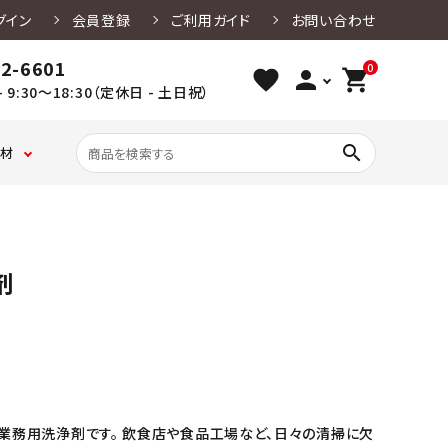
グイン
会員登録
ご利用ガイド
お問い合わせ
02-6601
0
favorite
person
shopping_cart
 9:30～18:30（定休日 - 土日祝）
search
材
ベ
ク
たこ焼き・
ケ
ガ
レー容
ー
ッ
お好み焼
ー
ス
用品
クレンザー
竹串
楊枝・ピック
厨房設備用洗剤
寿司容器
キ
キ
き・
キ
バ
剤
ン
ン
焼きそば
用
リ
グ
グ
容器
副
ア
カ
シ
資
袋
燃料・炭・カセット
食器洗浄機用洗
アルコール除菌
ッ
ー
材
保存袋
ベ・紙鍋
剤
剤
ファース
弁当用ア
プ・
ト・
ードパ
トフード
クセサリ
シ
ク
ク
用品・
ー
リ
ラ
紙皿
コ
フ
ン
ト
店舗清掃用洗剤
和洋菓子用品
浴室用洗剤
ケ
紙
ー
ス・
業務用洗浄剤です。 飲食店や食品工場など、日々の清掃に欠
グ