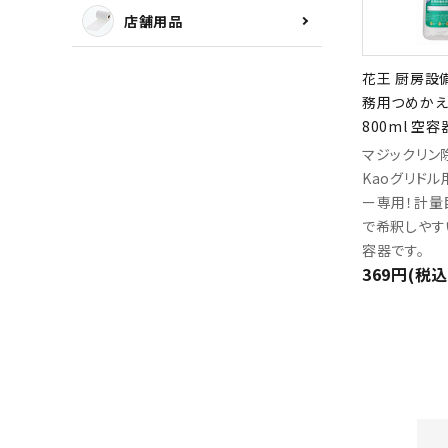
店舗用品
花王 厨房設
務用つめか
800ml 空容
マジックリン
Kaoグリドル
ー専用！計量
で希釈しやす
容器です。
369円(税込