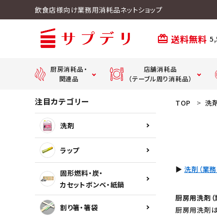
飲食店様向け業務用消耗品ネットショップ
送料無料
card_giftcard
5
厨房消耗品・
店舗消耗品
関連品
（テーブル周り消耗品）
注目カテゴリー
ACCOUNT MENU
TOP
洗
ようこそ ゲスト 様
紙おしぼり・
ラップ
紙ナプキン・紙エプロン
洗剤
meeting_room
person
ログイン
新規会員登録
ラップ
手袋
ストロー
▶
洗剤（業
固形燃料・炭・
カセットボンベ・紙鍋
敷紙・懐紙・生葉
厨房用洗剤（
割り箸・箸袋
厨房用洗剤は
search