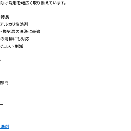
向け洗剤を幅広く取り揃えています。
トイレ用洗剤
スポンジ
の特長
アルカリ性洗剤
ド・換気扇の洗浄に最適
器の清掃にも対応
でコスト削減
所
菜部門
ー
剤
用洗剤