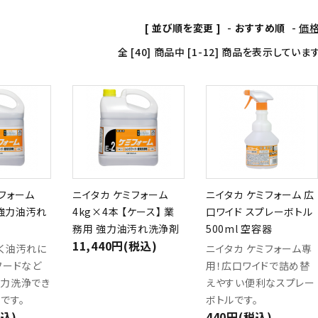
[ 並び順を変更 ]
-
おすすめ順
-
価
全 [40] 商品中 [1-12] 商品を表示していま
フォーム
ニイタカ ケミフォーム
ニイタカ ケミフォーム 広
 強力油汚れ
4kg×4本 【ケース】 業
口ワイド スプレーボトル
務用 強力油汚れ洗浄剤
500ml 空容器
11,440円(税込)
く油汚れに
ニイタカ ケミフォーム専
フードなど
用！広口ワイドで詰め替
力洗浄でき
えやすい便利なスプレー
です。
ボトルです。
税込)
440円(税込)