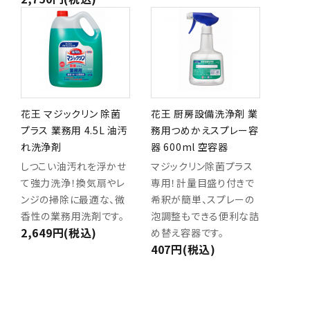
花王 マジックリン 除菌
花王 厨房設備洗浄剤 業
プラス 業務用 4.5L 油汚
務用つめかえスプレー容
れ洗浄剤
器 600ml 空容器
しつこい油汚れを浮かせ
マジックリン除菌プラス
て強力洗浄！換気扇やレ
専用！計量目盛り付きで
ンジの掃除に最適な、微
希釈が簡単、スプレーの
香性の業務用洗剤です。
泡調整もできる便利な詰
2,649円(税込)
め替え容器です。
407円(税込)