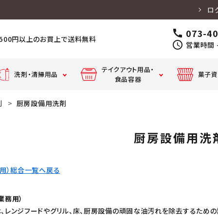
ロ
073-4
call
,500円以上のお買上で送料無料
schedule
営業時間 -
テイクアウト用品・
洗剤・清掃用品
菓子資
食品容器
剤
厨房設備用洗剤
クッキングペーパー・
テーブルマット・
丼・スープ
カ
アルミホイル
食器用洗剤
厨房用漂白剤
キッチンペーパー・
店舗
コースター
容器
器
吸水紙・だしパック
厨房設備用洗
クッキングシート・
固形
ペーパータオル
廃油凝固剤
割り箸・箸袋
パイプクリーナー
離型油
ボン
弁当容
フ
器・惣菜
務用）総合一覧へ戻る
ッ
容器
カウンタークロス・ふきん・タオ
ハンドソープ・手
前掛・コックシューズ・
衣類用洗剤
ル
指消毒
長靴
業務用）
ドリンク
カップ・カ
、レンジフードやグリル、床、厨房設備の頑固な油汚れを除去するための
トラリー