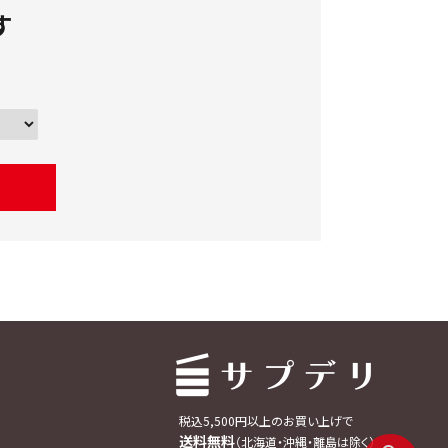
す
close
税込5,500円以上のお買い上げで
送料無料
（北海道・沖縄・離島は除く）