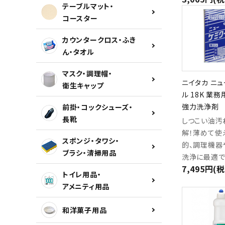
テーブルマット・
コースター
カウンタークロス・ふき
ん・タオル
マスク・調理帽・
ニイタカ ニ
衛生キャップ
ル 18K 業
強力洗浄剤
前掛・コックシューズ・
長靴
しつこい油汚
解！薄めて使
スポンジ・タワシ・
的、調理機器
ブラシ・清掃用品
洗浄に最適で
7,495円(
トイレ用品・
アメニティ用品
和洋菓子用品