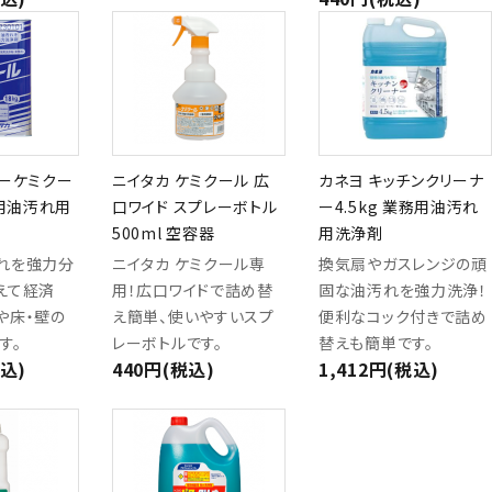
ューケミクー
ニイタカ ケミクール 広
カネヨ キッチンクリーナ
務用油汚れ用
口ワイド スプレーボトル
ー4.5kg 業務用油汚れ
500ml 空容器
用洗浄剤
れを強力分
ニイタカ ケミクール専
換気扇やガスレンジの頑
えて経済
用！広口ワイドで詰め替
固な油汚れを強力洗浄！
や床・壁の
え簡単、使いやすいスプ
便利なコック付きで詰め
す。
レーボトルです。
替えも簡単です。
税込)
440円(税込)
1,412円(税込)