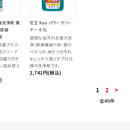
備洗浄剤 業
花王 Kao パワークリー
え容器
ナー 4.5L
器
頑固な油汚れを強力洗
除菌プラス・
浄！厨房機器や床・壁の
用クリーナ
べたつき、焼きつき汚れ
目盛り付き
をしっかり落とすプロ仕
い詰め替え
様の洗浄剤です。
2,741円(税込)
)
1
2
>
全40件