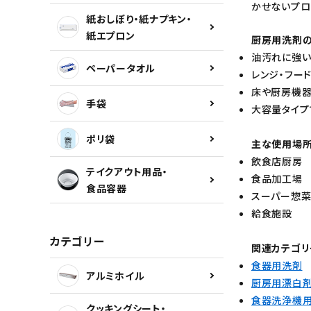
かせないプロ
紙おしぼり・紙ナプキン・
紙エプロン
カテゴリーから探す
厨房用洗剤
油汚れに強い
ペーパータオル
INFORMATION
レンジ・フー
床や厨房機
手袋
大容量タイプ
ポリ袋
主な使用場
飲食店厨房
テイクアウト用品・
食品加工場
食品容器
スーパー惣
給食施設
カテゴリー
関連カテゴリ
食器用洗剤
アルミホイル
厨房用漂白
食器洗浄機
クッキングシート・