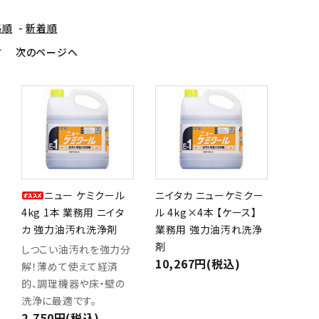
格順
-
新着順
す
次のページへ
ニュー ケミクール
ニイタカ ニューケミクー
4kg 1本 業務用 ニイタ
ル 4kg×4本 【ケース】
カ 強力油汚れ洗浄剤
業務用 強力油汚れ洗浄
剤
しつこい油汚れを強力分
10,267円(税込)
解！薄めて使えて経済
的、調理機器や床・壁の
洗浄に最適です。
2,750円(税込)