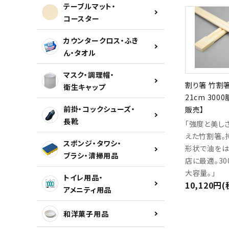
テーブルマット・
コースター
カウンタークロス・ふき
ん・タオル
マスク・調理帽・
割り箸 竹割
衛生キャップ
21cm 300
前掛・コックシューズ・
販売】
長靴
「強度と美し
えた竹割箸。
スポンジ・タワシ・
形状で油をは
ブラシ・清掃用品
店に最適。30
大容量。」
トイレ用品・
10,120円
アメニティ用品
和洋菓子用品