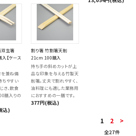
13,054円(税込)
箸双生箸
割り箸 竹割箸天削
0膳入【ケース
21cm 100膳入
持ち手の斜めカットが上
さを兼ね備
品な印象を与える竹製天
持ちやすい
削箸。丈夫で割れやすく、
じき、飲食
油料理にも適した業務用
00膳入りの
におすすめの一膳です。
377円(税込)
(税込)
1
2
>
全27件