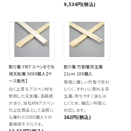
9,534円(税込)
割り箸 YMアスペン8寸元
割り箸 竹割箸双生箸
禄天削箸 5000膳入【ケ
21cm 100膳入
ース販売】
環境に優しい竹製で折れ
白く上質なアスペン材を
にくく、きれいに割れる双
使用した天削箸。高級感
生箸。持ちやすく油もは
があり、当社MMアスペン
じくため、幅広い料理に
の上位商品として品質に
対応します。
362円(税込)
も優れた5000膳入りの
業務用モデルです。