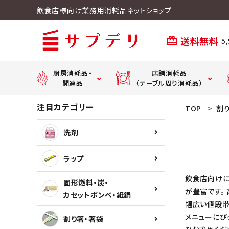
飲食店様向け業務用消耗品ネットショップ
送料無料
card_giftcard
5
厨房消耗品・
店舗消耗品
関連品
（テーブル周り消耗品）
注目カテゴリー
ACCOUNT MENU
TOP
割
ようこそ ゲスト 様
紙おしぼり・
ラップ
紙ナプキン・紙エプロン
洗剤
meeting_room
person
ログイン
新規会員登録
ラップ
手袋
ストロー
飲食店向けに
固形燃料・炭・
が豊富です。
カセットボンベ・紙鍋
敷紙・懐紙・生葉
幅広い値段帯
メニューにぴ
割り箸・箸袋
search