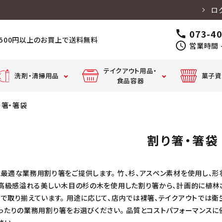
ロ
073-4
call
,500円以上のお買上で送料無料
schedule
営業時間 -
テイクアウト用品・
洗剤・清掃用品
菓子資
食品容器
り箸・箸袋
クッキングペーパー・
テーブルマット・
丼・スープ
カ
アルミホイル
食器用洗剤
厨房用漂白剤
キッチンペーパー・
店舗
コースター
容器
器
吸水紙・だしパック
割り箸・箸袋
クッキングシート・
固形
ペーパータオル
廃油凝固剤
割り箸・箸袋
パイプクリーナー
離型油
ボン
弁当容
フ
器・惣菜
最適な業務用割り箸をご提供します。 竹、杉、アスペン素材を使用し、形
ッ
容器
 高級感溢れる美しい木目の杉の木を使用した割り箸から、計画的に植林
カウンタークロス・ふきん・タオ
ハンドソープ・手
前掛・コックシューズ・
衣類用洗剤
ル
指消毒
長靴
で取り揃えています。 用途に応じて、店内では裸箸、テイクアウトでは衛
ドリンク
ったりの業務用割り箸をお選びください。 品質とコストパフォーマンスに
カップ・カ
トラリー