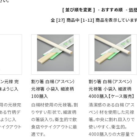
さい。
トイレ用洗剤
スポンジ
[ 並び順を変更 ]
-
おすすめ順
-
価
全 [27] 商品中 [1-12] 商品を表示していま
ン元禄 完
割り箸 白楊（アスペン）
割り箸 白楊（アスペン）
まようじ入
元禄箸 小袋入 細波柄
元禄箸 小袋入 細波柄
100膳入
4000膳入【ケース販売】
用の元禄完
白楊材使用の元禄箸。割
清潔感のある白楊（アス
ある竹柄デ
りやすい形状で、細波柄
ペン）材を使用した元禄
まようじ入
の箸袋入り。衛生的で飲
箸。中央に割れ目入りで
テイクアウト
食店やテイクアウトに最
使いやすく、衛生的。
適です。
4000膳入りの大容量で