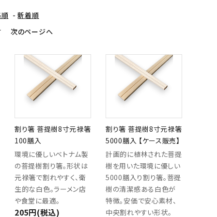
ラ
タワシ・ブラシ
清掃用品
シ
格順
-
新着順
ン
ケ
す
次のページへ
ー
ス
鮮
度
保
持
剤・
保
冷
剤
割り箸 菩提樹8寸元禄箸
割り箸 菩提樹8寸元禄箸
100膳入
5000膳入 【ケース販売】
環境に優しいベトナム製
計画的に植林された菩提
の菩提樹割り箸。形状は
樹を用いた環境に優しい
元禄箸で割れやすく、衛
5000膳入り割り箸。菩提
生的な白色。ラーメン店
樹の清潔感ある白色が
や食堂に最適。
特徴。安価で安心素材、
205円(税込)
中央割れやすい形状。