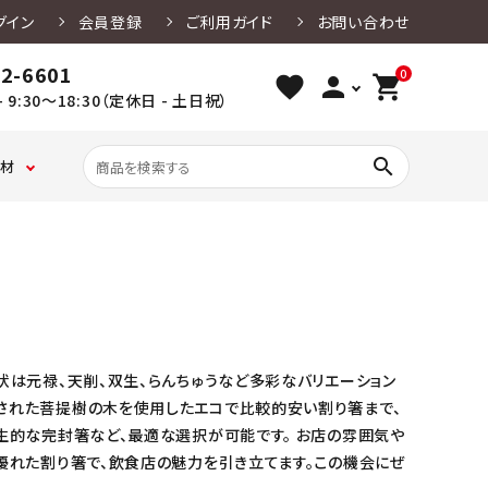
グイン
会員登録
ご利用ガイド
お問い合わせ
02-6601
0
favorite
person
shopping_cart
 9:30～18:30（定休日 - 土日祝）
search
材
ベ
ク
たこ焼き・
ケ
ガ
レー容
ー
ッ
お好み焼
ー
ス
用品
クレンザー
竹串
楊枝・ピック
厨房設備用洗剤
寿司容器
キ
キ
き・
キ
バ
ン
ン
焼きそば
用
リ
グ
グ
容器
副
ア
カ
シ
資
袋
燃料・炭・カセット
食器洗浄機用洗
アルコール除菌
ッ
ー
材
保存袋
ベ・紙鍋
剤
剤
ファース
弁当用ア
プ・
ト・
ードパ
トフード
クセサリ
シ
ク
状は元禄、天削、双生、らんちゅうなど多彩なバリエーション
ク
用品・
ー
リ
ラ
紙皿
された菩提樹の木を使用したエコで比較的安い割り箸まで、
コ
フ
ン
ト
店舗清掃用洗剤
和洋菓子用品
浴室用洗剤
生的な完封箸など、最適な選択が可能です。 お店の雰囲気や
ケ
紙
ー
優れた割り箸で、飲食店の魅力を引き立てます。この機会にぜ
ス・
グ