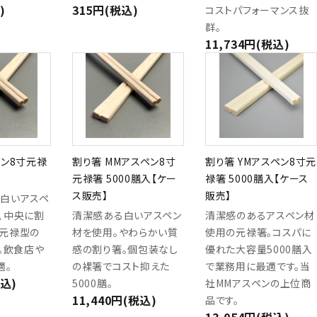
)
315円(税込)
コストパフォーマンス抜
群。
11,734円(税込)
ペン8寸元禄
割り箸 MMアスペン8寸
割り箸 YMアスペン8寸元
元禄箸 5000膳入【ケー
禄箸 5000膳入【ケース
ス販売】
販売】
白いアスペ
、中央に割
清潔感ある白いアスペン
清潔感のあるアスペン材
元禄型の
材を使用。やわらかい質
使用の元禄箸。コスパに
箸。飲食店や
感の割り箸。個包装なし
優れた大容量5000膳入
適。
の裸箸でコスト抑えた
で業務用に最適です。当
税込)
5000膳。
社MMアスペンの上位商
11,440円(税込)
品です。