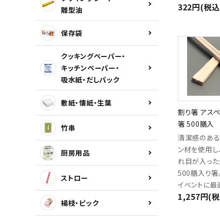
322円(税込
離型油
保存袋
クッキングペーパー・
キッチンペーパー・
吸水紙・だしパック
敷紙・懐紙・生葉
割り箸 アス
箸 500膳入
竹串
清潔感のある
ン材を使用し
厨房用品
れ目が入った
500膳入り
ストロー
イベントに最
1,257円(
楊枝・ピック