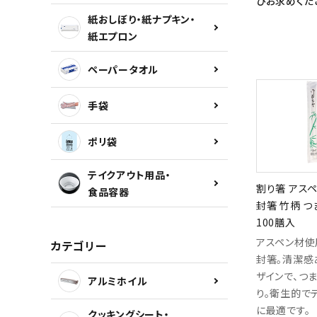
ひお求めくだ
紙おしぼり・紙ナプキン・
紙エプロン
カテゴリーから探す
ペーパータオル
INFORMATION
手袋
ポリ袋
テイクアウト用品・
割り箸 アスペ
食品容器
封箸 竹柄 つ
100膳入
アスペン材使
カテゴリー
封箸。清潔感
ザインで、つ
アルミホイル
り。衛生的で
に最適です。
クッキングシート・