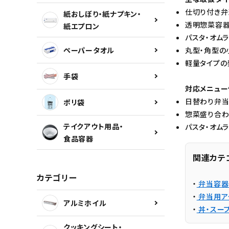
仕切り付き弁
紙おしぼり・紙ナプキン・
透明惣菜容器
紙エプロン
カテゴリーから探す
パスタ・オム
ペーパータオル
丸型・角型の
INFORMATION
軽量タイプの
手袋
対応メニュー
日替わり弁当
ポリ袋
惣菜盛り合わ
テイクアウト用品・
パスタ・オム
食品容器
関連カテ
カテゴリー
・
弁当容器
・
弁当用ア
アルミホイル
・
丼・スー
クッキングシート・