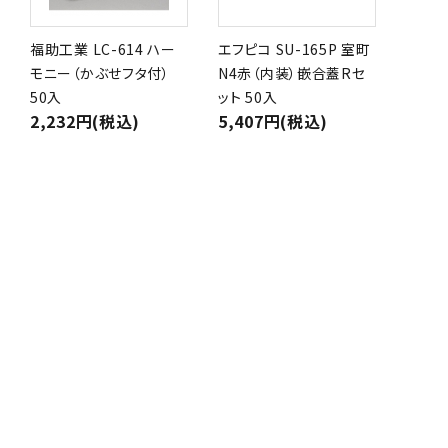
福助工業 LC-614 ハー
エフピコ SU-165P 室町
モニー（かぶせフタ付）
N4赤（内装）嵌合蓋Rセ
50入
ット 50入
2,232円(税込)
5,407円(税込)