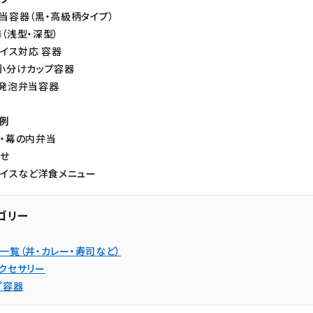
トイレ用洗剤
スポンジ
当容器（黒・高級柄タイプ）
（浅型・深型）
ライス対応 容器
小分けカップ容器
発泡弁当容器
例
・幕の内弁当
せ
ライスなど洋食メニュー
ゴリー
一覧（丼・カレー・寿司など）
クセサリー
プ容器