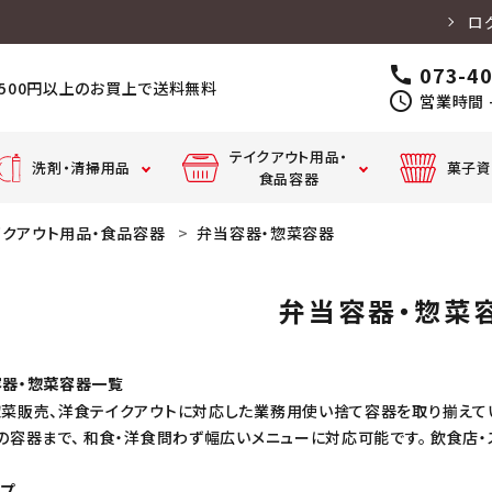
ロ
073-4
call
,500円以上のお買上で送料無料
schedule
営業時間 -
テイクアウト用品・
洗剤・清掃用品
菓子資
食品容器
イクアウト用品・食品容器
弁当容器・惣菜容器
クッキングペーパー・
テーブルマット・
丼・スープ
カ
アルミホイル
食器用洗剤
厨房用漂白剤
キッチンペーパー・
店舗
コースター
容器
器
吸水紙・だしパック
弁当容器・惣菜
クッキングシート・
固形
ペーパータオル
廃油凝固剤
割り箸・箸袋
パイプクリーナー
離型油
ボン
弁当容
フ
器・惣菜
器・惣菜容器一覧
ッ
容器
菜販売、洋食テイクアウトに対応した業務用使い捨て容器を取り揃えてい
カウンタークロス・ふきん・タオ
ハンドソープ・手
前掛・コックシューズ・
衣類用洗剤
の容器まで、 和食・洋食問わず幅広いメニューに対応可能です。 飲食店・
ル
指消毒
長靴
ドリンク
カップ・カ
トラリー
プ