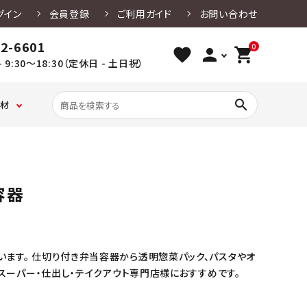
グイン
会員登録
ご利用ガイド
お問い合わせ
02-6601
0
favorite
person
shopping_cart
 9:30～18:30（定休日 - 土日祝）
search
材
ベ
ク
たこ焼き・
ケ
ガ
レー容
ー
ッ
お好み焼
ー
ス
用品
クレンザー
竹串
楊枝・ピック
厨房設備用洗剤
寿司容器
キ
キ
き・
キ
バ
容器
ン
ン
焼きそば
用
リ
グ
グ
容器
副
ア
カ
シ
資
袋
燃料・炭・カセット
食器洗浄機用洗
アルコール除菌
ッ
ー
材
保存袋
ベ・紙鍋
剤
剤
ファース
弁当用ア
プ・
ト・
ードパ
トフード
クセサリ
シ
ク
ク
用品・
ー
リ
ラ
紙皿
ます。 仕切り付き弁当容器から透明惣菜パック、パスタやオ
コ
フ
ン
ト
店舗清掃用洗剤
和洋菓子用品
浴室用洗剤
スーパー・仕出し・テイクアウト専門店様におすすめです。
ケ
紙
ー
ス・
グ