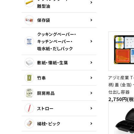
離型油
保存袋
クッキングペーパー・
キッチンペーパー・
吸水紙・だしパック
敷紙・懐紙・生葉
アヅミ産業 T-
竹串
柄）蓋（金箔）
仕出し容器
厨房用品
2,750円(
ストロー
楊枝・ピック