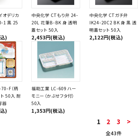
イオデリカ
中央化学 CTもり弁 24-
中央化学 CTガチ弁
-1 黒 25
20L 花筆B-BK 身 透明
IK24-20C2 BK 身 黒 透
蓋セット 50入
明蓋セット 50入
税込)
2,453円(税込)
2,122円(税込)
70-F（柄
福助工業 LC-609 ハー
ト 50入 耐
モニー（かぶせフタ付）
容器
50入
税込)
1,353円(税込)
1
2
3
>
全43件