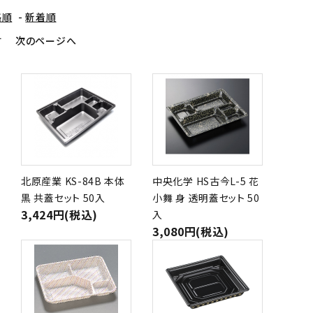
格順
-
新着順
す
次のページへ
北原産業 KS-84B 本体
中央化学 HS古今L-5 花
黒 共蓋セット 50入
小舞 身 透明蓋セット 50
3,424円(税込)
入
3,080円(税込)