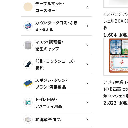
テーブルマット・
コースター
リスパック バ
シェルBOX 80
カウンタークロス・ふき
枚
ん・タオル
1,604円(
マスク・調理帽・
衛生キャップ
前掛・コックシューズ・
長靴
スポンジ・タワシ・
アヅミ産業 T-
ブラシ・清掃用品
付）B高蓋セッ
熱ワンウェイ
トイレ用品・
2,822円(
アメニティ用品
和洋菓子用品