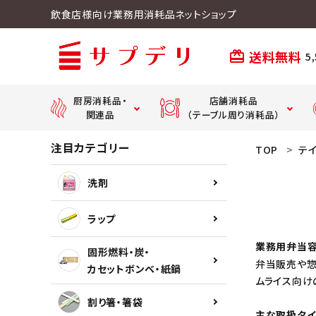
飲食店様向け業務用消耗品ネットショップ
送料無料
card_giftcard
5
厨房消耗品・
店舗消耗品
関連品
（テーブル周り消耗品）
注目カテゴリー
ACCOUNT MENU
TOP
テ
ようこそ ゲスト 様
紙おしぼり・
ラップ
紙ナプキン・紙エプロン
洗剤
meeting_room
person
ログイン
新規会員登録
ラップ
手袋
ストロー
業務用弁当容
固形燃料・炭・
弁当販売や惣
カセットボンベ・紙鍋
敷紙・懐紙・生葉
ムライス向け
割り箸・箸袋
search
主な取扱タイ