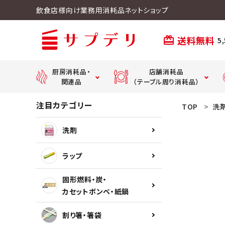
飲食店様向け業務用消耗品ネットショップ
送料無料
card_giftcard
5
厨房消耗品・
店舗消耗品
関連品
（テーブル周り消耗品）
注目カテゴリー
ACCOUNT MENU
TOP
洗
ようこそ ゲスト 様
紙おしぼり・
ラップ
紙ナプキン・紙エプロン
洗剤
meeting_room
person
ログイン
新規会員登録
ラップ
手袋
ストロー
固形燃料・炭・
カセットボンベ・紙鍋
敷紙・懐紙・生葉
割り箸・箸袋
search