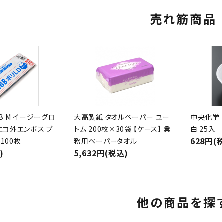
売れ筋商品
8B M イージーグロ
大高製紙 タオルペーパー ユー
中央化学 
 エコ外エンボス ブ
トム 200枚×30袋 【ケース】 業
白 25入
628円(
100枚
務用ペーパータオル
)
5,632円(税込)
他の商品を探