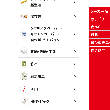
離型油
メーカー名
保存袋
カテゴリー
商品名
クッキングペーパー・
キッチンペーパー・
規格
吸水紙・だしパック
最少販売単
適合商品
敷紙・懐紙・生葉
竹串
厨房用品
ストロー
楊枝・ピック