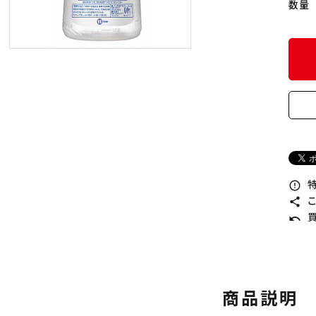
数量
トイレ用洗剤
スポンジ
特
error_outline
こ
share
買
undo
商品説明