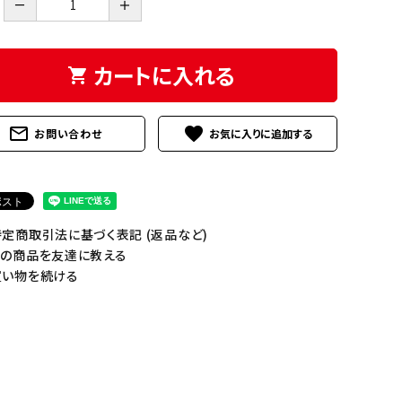
－
＋
ラ
タワシ・ブラシ
清掃用品
シ
ン
ケ
ー
カートに入れる
ス
shopping_cart
鮮
度
mail_outline
favorite
保
お問い合わせ
持
剤・
保
冷
剤
定商取引法に基づく表記 (返品など)
の商品を友達に教える
い物を続ける