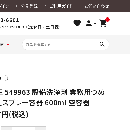
グイン
会員登録
ご利用ガイド
お問い合わせ
02-6601
0
favorite
person
shopping_cart
 9:30～18:30（定休日 - 土日祝）
search
材
ベ
ク
たこ焼き・
ケ
ガ
レー容
ー
ッ
お好み焼
ー
ス
用品
クレンザー
竹串
楊枝・ピック
厨房設備用洗剤
寿司容器
キ
キ
き・
キ
バ
t
ン
ン
焼きそば
用
リ
グ
グ
容器
副
ア
カ
シ
資
袋
 549963 設備洗浄剤 業務用つめ
燃料・炭・カセット
食器洗浄機用洗
アルコール除菌
ッ
ー
材
保存袋
ベ・紙鍋
剤
剤
ファース
弁当用ア
プ・
ト・
ードパ
スプレー容器 600ml 空容器
トフード
クセサリ
シ
ク
ク
用品・
ー
リ
ラ
紙皿
コ
フ
7円(税込)
ン
ト
店舗清掃用洗剤
和洋菓子用品
浴室用洗剤
ケ
紙
ー
ス・
グ