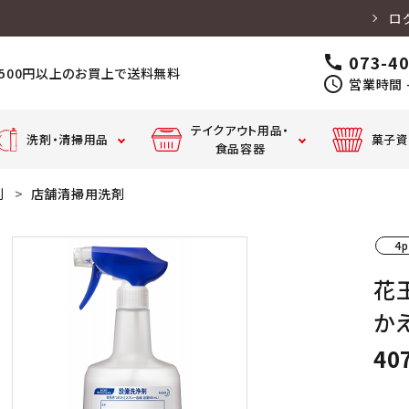
ロ
073-4
call
,500円以上のお買上で送料無料
schedule
営業時間 -
テイクアウト用品・
洗剤・清掃用品
菓子資
食品容器
剤
店舗清掃用洗剤
クッキングペーパー・
テーブルマット・
丼・スープ
カ
アルミホイル
食器用洗剤
厨房用漂白剤
キッチンペーパー・
店舗
コースター
容器
器
吸水紙・だしパック
4p
花王
クッキングシート・
固形
ペーパータオル
廃油凝固剤
割り箸・箸袋
パイプクリーナー
離型油
ボン
弁当容
フ
かえ
器・惣菜
ッ
容器
カウンタークロス・ふきん・タオ
ハンドソープ・手
前掛・コックシューズ・
40
衣類用洗剤
ル
指消毒
長靴
ドリンク
カップ・カ
トラリー