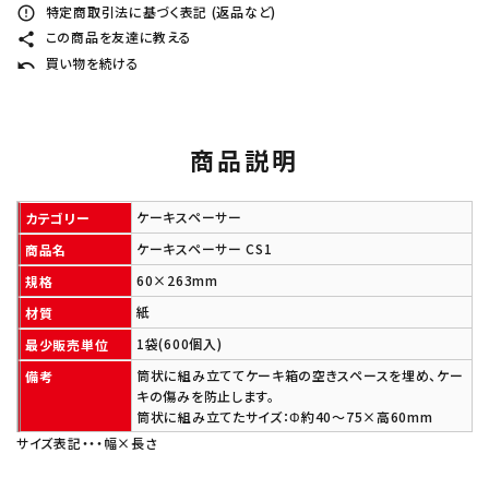
特定商取引法に基づく表記 (返品など)
error_outline
この商品を友達に教える
share
買い物を続ける
undo
商品説明
ケーキスペーサー
カテゴリー
ケーキスペーサー CS1
商品名
60×263mm
規格
紙
材質
1袋(600個入)
最少販売単位
筒状に組み立ててケーキ箱の空きスペースを埋め、ケー
備考
キの傷みを防止します。
筒状に組み立てたサイズ：Φ約40～75×高60mm
サイズ表記・・・幅×長さ