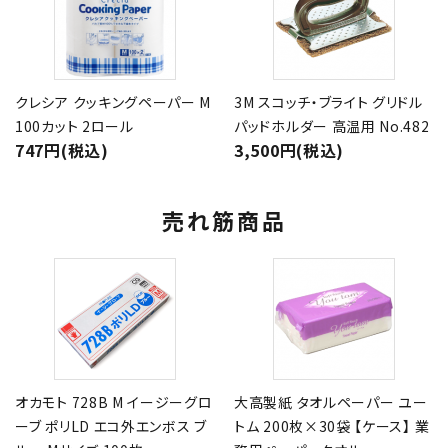
クレシア クッキングペーパー M
3M スコッチ・ブライト グリドル
100カット 2ロール
パッドホルダー 高温用 No.482
747円(税込)
3,500円(税込)
売れ筋商品
オカモト 728B M イージーグロ
大高製紙 タオルペーパー ユー
ーブ ポリLD エコ外エンボス ブ
トム 200枚×30袋 【ケース】 業