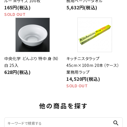
ルー Mサイズ 100枚
務用ペーパータオル
165円(税込)
5,632円(税込)
SOLD OUT
中央化学 どんぶり 特中 身（N）
キッチニスタラップ
白 25入
45cm×100m 20本（ケース）
628円(税込)
業務用ラップ
14,520円(税込)
SOLD OUT
他の商品を探す
search