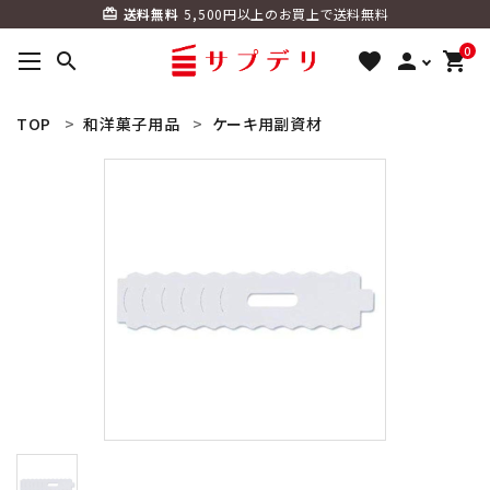
送料無料
5,500円以上のお買上で送料無料
card_giftcard
0
search
favorite
person
shopping_cart
ACCOUNT MENU
TOP
和洋菓子用品
ケーキ用副資材
ようこそ ゲスト 様
meeting_room
person
ログイン
新規会員登録
search
カテゴリーから探す