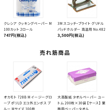
クレシア クッキングペーパー M
3M スコッチ・ブライト グリドル
100カット 2ロール
パッドホルダー 高温用 No.482
747円(税込)
3,500円(税込)
売れ筋商品
オカモト 728B M イージーグロ
大高製紙 タオルペーパー ユー
ーブ ポリLD エコ外エンボス ブ
トム 200枚×30袋 【ケース】 業
ルー Mサイズ 100枚
務用ペーパータオル