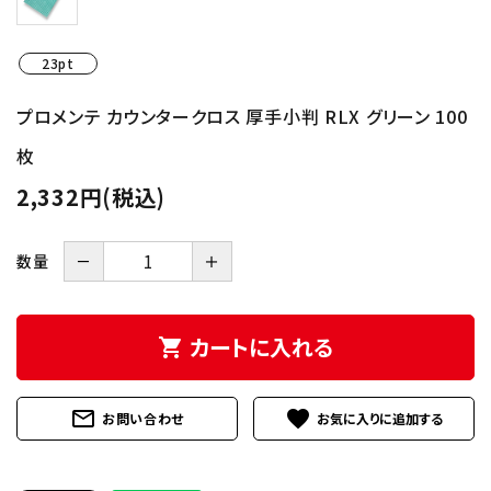
INFORMATION
23pt
プロメンテ カウンタークロス 厚手小判 RLX グリーン 100
枚
2,332円(税込)
－
＋
数量
カートに入れる
shopping_cart
mail_outline
favorite
お問い合わせ