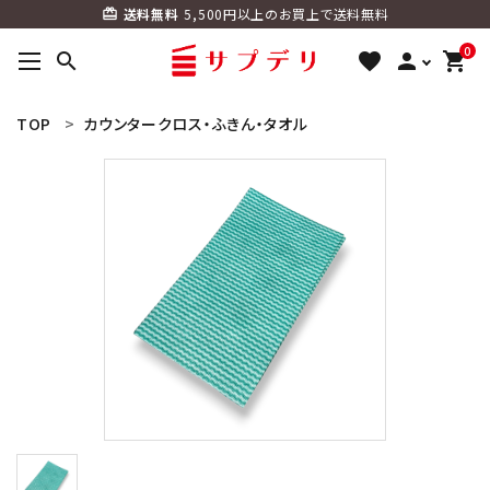
送料無料
5,500円以上のお買上で送料無料
card_giftcard
0
search
favorite
person
shopping_cart
ACCOUNT MENU
TOP
カウンタークロス・ふきん・タオル
ようこそ ゲスト 様
meeting_room
person
ログイン
新規会員登録
search
カテゴリーから探す