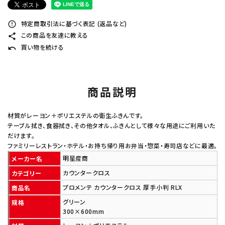
特定商取引法に基づく表記 (返品など)
error_outline
この商品を友達に教える
share
買い物を続ける
undo
商品説明
材質がレーヨン＋ポリエステルの衛生ふきんです。
テーブル拭き、食器拭き、その他タオル、ふきんとして様々な用途にご利用いた
だけます。
ファミリーレストラン・ホテル・お持ち帰り用お弁当・惣菜・寿司店などに最適。
明星産商
メーカー名
カウンタークロス
カテゴリー
プロメンテ カウンタークロス 厚手小判 RLX
商品名
グリーン
規格
300×600mm