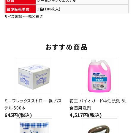
レーヨン＋ポリエステル
材質
1箱(100枚入)
最少販売単位
サイズ表記・・・幅×長さ
おすすめ商品
ミニフレックスストロー 裸 パス
花王 バイオガード中性洗剤 5L
テル 500本
食器用洗剤
645円(税込)
4,517円(税込)