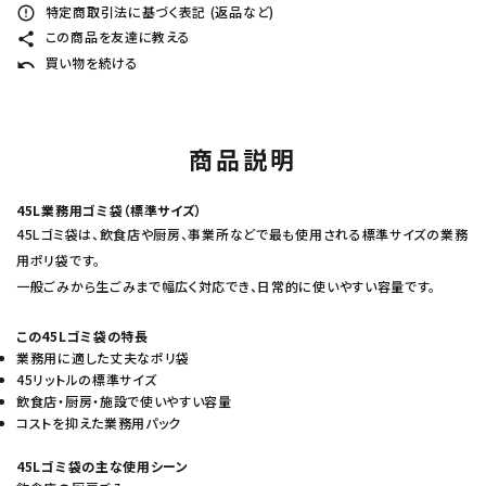
特定商取引法に基づく表記 (返品など)
error_outline
この商品を友達に教える
share
買い物を続ける
undo
商品説明
45L業務用ゴミ袋（標準サイズ）
45Lゴミ袋は、飲食店や厨房、事業所などで最も使用される標準サイズの業務
用ポリ袋です。
一般ごみから生ごみまで幅広く対応でき、日常的に使いやすい容量です。
この45Lゴミ袋の特長
業務用に適した丈夫なポリ袋
45リットルの標準サイズ
飲食店・厨房・施設で使いやすい容量
コストを抑えた業務用パック
45Lゴミ袋の主な使用シーン