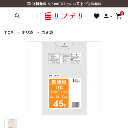
送料無料
5,500円以上のお買上で送料無料
card_giftcard
0
search
favorite
person
shopping_cart
ACCOUNT MENU
TOP
ポリ袋
ゴミ袋
ようこそ ゲスト 様
meeting_room
person
ログイン
新規会員登録
search
カテゴリーから探す